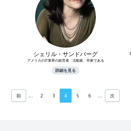
シェリル・サンドバーグ
アメリカのIT業界の経営者、活動家、作家である
詳細を見る
前
...
2
3
4
5
6
...
次