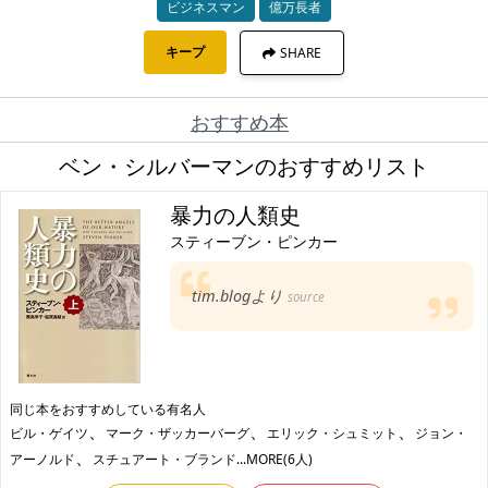
ビジネスマン
億万長者
キープ
SHARE
おすすめ本
ベン・シルバーマンのおすすめリスト
暴力の人類史
スティーブン・ピンカー
tim.blogより
source
同じ本をおすすめしている有名人
、
、
、
ビル・ゲイツ
マーク・ザッカーバーグ
エリック・シュミット
ジョン・
、
アーノルド
スチュアート・ブランド
...MORE(6人)