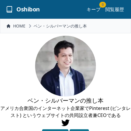
0
Oshibon
キープ
閲覧履歴
HOME
ベン・シルバーマンの推し本
ベン・シルバーマンの推し本
アメリカ合衆国のインターネット企業家でPinterest (ピンタレ
スト) というウェブサイトの共同設立者兼CEOである