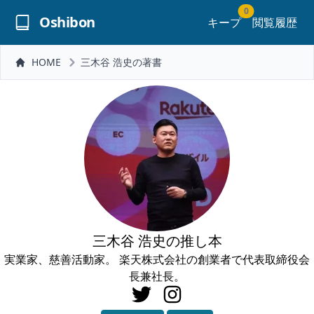
0
Oshibon
キープ
閲覧履歴
HOME
三木谷 浩史の著書
三木谷 浩史の推し本
実業家、慈善活動家。 楽天株式会社の創業者で代表取締役会
長兼社長。