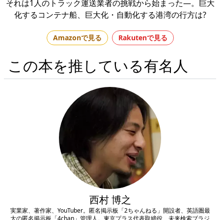
それは1人のトラック運送業者の挑戦から始まった―。巨大
化するコンテナ船、巨大化・自動化する港湾の行方は?
Amazonで見る
Rakutenで見る
この本を推している有名人
西村 博之
実業家、著作家、YouTuber。匿名掲示板「2ちゃんねる」開設者、英語圏最
大の匿名掲示板「4chan」管理人。東京プラス代表取締役、未来検索ブラジ