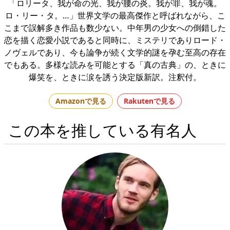
「ロリータ、我が命の光、我が腰の炎。我が罪、我が魂。
ロ・リー・タ。…」世界文学の最高傑作と呼ばれながら、こ
こまで誤解多き作品も数少ない。中年男の少女への倒錯した
恋を描く恋愛小説であると同時に、ミステリでありロード・
ノヴェルであり、今も論争が続く文学的謎を孕む至高の存在
でもある。多様な読みを可能とする「真の古典」の、ときに
爆笑を、ときに涙を誘う決定版新訳。注釈付。
Amazonで見る
Rakutenで見る
この本を推している有名人