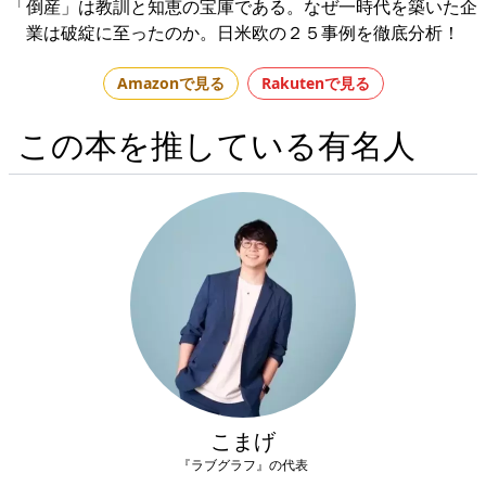
「倒産」は教訓と知恵の宝庫である。なぜ一時代を築いた企
業は破綻に至ったのか。日米欧の２５事例を徹底分析！
Amazonで見る
Rakutenで見る
この本を推している有名人
こまげ
『ラブグラフ』の代表