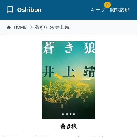
0
Oshibon
キープ
閲覧履歴
HOME
蒼き狼 by 井上 靖
蒼き狼