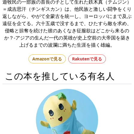
遊牧民の一部族の首長の子として生れた鉄木真（テムジン）
＝成吉思汗（チンギスカン）は、他民族と激しい闘争をくり
返しながら、やがて全蒙古を統一し、ヨーロッパにまで及ぶ
遠征を企てる。六十五歳で没するまで、ひたすら敵を求め、
侵略と掠奪を続けた彼のあくなき征服欲はどこから来るの
か？-アジアの生んだ一代の英雄が史上空前の大帝国を築き
上げるまでの波瀾に満ちた生涯を描く雄編。
Amazonで見る
Rakutenで見る
この本を推している有名人