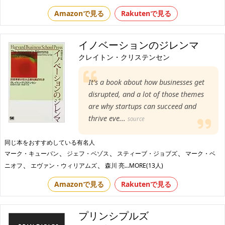
Amazonで見る
Rakutenで見る
イノベーションのジレンマ
クレイトン・クリステンセン
It’s a book about how businesses get
disrupted, and a lot of those themes
are why startups can succeed and
thrive eve...
source
同じ本をおすすめしている有名人
、
、
、
マーク・キューバン
ジェフ・ベゾス
スティーブ・ジョブズ
マーク・ベ
、
、
ニオフ
エヴァン・ウィリアムズ
森川 亮
...MORE(13人)
Amazonで見る
Rakutenで見る
プリンシプルズ