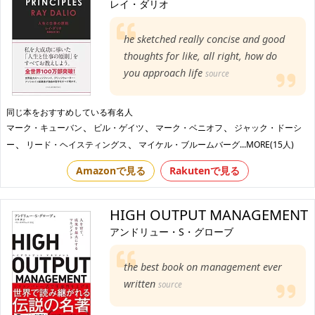
レイ・ダリオ
he sketched really concise and good
thoughts for like, all right, how do
you approach life
source
同じ本をおすすめしている有名人
、
、
、
マーク・キューバン
ビル・ゲイツ
マーク・ベニオフ
ジャック・ドーシ
、
、
ー
リード・ヘイスティングス
マイケル・ブルームバーグ
...MORE(15人)
Amazonで見る
Rakutenで見る
HIGH OUTPUT MANAGEMENT
アンドリュー・S・グローブ
the best book on management ever
written
source