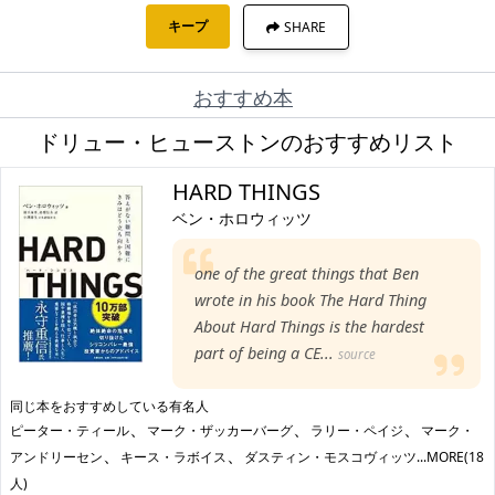
キープ
SHARE
おすすめ本
ドリュー・ヒューストンのおすすめリスト
HARD THINGS
ベン・ホロウィッツ
one of the great things that Ben
wrote in his book The Hard Thing
About Hard Things is the hardest
part of being a CE...
source
同じ本をおすすめしている有名人
、
、
、
ピーター・ティール
マーク・ザッカーバーグ
ラリー・ペイジ
マーク・
、
、
アンドリーセン
キース・ラボイス
ダスティン・モスコヴィッツ
...MORE(18
人)