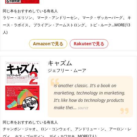
同じ本をおすすめしている有名人
、
、
、
ラリー・エリソン
マーク・アンドリーセン
マーク・ザッカーバーグ
キ
、
、
ース・ラボイス
ブライアン・アームストロング
トビ・ルーク
...MORE(13
人)
Amazonで見る
Rakutenで見る
キャズム
ジェフリー・ムーア
is another classic. It’s a book on
marketing, technology in marketing.
It’s like how do technology products
make thei...
source
同じ本をおすすめしている有名人
、
、
、
チャンポン・ジャオ
ロン・コンウェイ
アンドリュー・ン
アーロン・レ
、
、
ヴィ
セス・ゴーディン
ガイ・カワサキ
...MORE(7人)