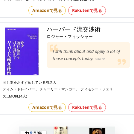
Amazonで見る
Rakutenで見る
ハーバード流交渉術
ロジャー・フィッシャー
I still think about and apply a lot of
those concepts today.
source
同じ本をおすすめしている有名人
、
、
ティム・ドレイパー
チャーリー・マンガー
ティモシー・フェリ
ス
...MORE(4人)
Amazonで見る
Rakutenで見る