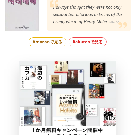
I always thought they were not only
sensual but hilarious in terms of the
braggadocio of Henry Miller
source
Amazonで見る
Rakutenで見る