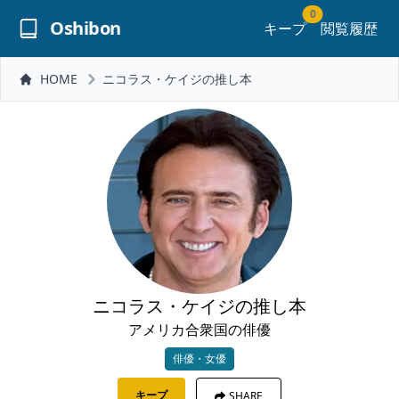
0
Oshibon
キープ
閲覧履歴
HOME
ニコラス・ケイジの推し本
ニコラス・ケイジの推し本
アメリカ合衆国の俳優
俳優・女優
キープ
SHARE