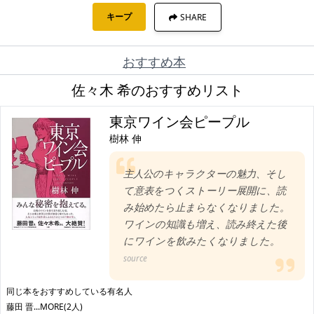
キープ
SHARE
おすすめ本
佐々木 希のおすすめリスト
東京ワイン会ピープル
樹林 伸
主人公のキャラクターの魅力、そし
て意表をつくストーリー展開に、読
み始めたら止まらなくなりました。
ワインの知識も増え、読み終えた後
にワインを飲みたくなりました。
source
同じ本をおすすめしている有名人
藤田 晋
...MORE(2人)