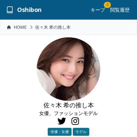
0
Oshibon
キープ
閲覧履歴
HOME
佐々木 希の推し本
佐々木 希の推し本
女優、ファッションモデル
俳優・女優
モデル