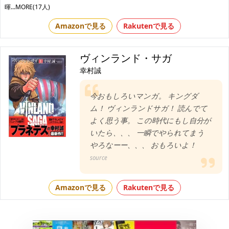
暉
...MORE(17人)
Amazonで見る
Rakutenで見る
ヴィンランド・サガ
幸村誠
今おもしろいマンガ。 キングダ
ム！ ヴィンランドサガ！ 読んでて
よく思う事。 この時代にもし自分が
いたら、、、 一瞬でやられてまう
やろなーー、、、 おもろいよ！
source
Amazonで見る
Rakutenで見る