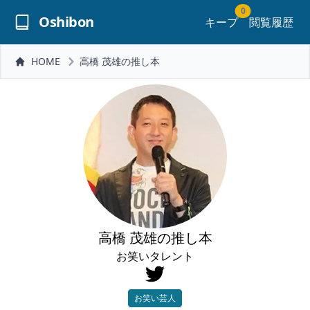
0
Oshibon
キープ
閲覧履歴
HOME
高橋 茂雄の推し本
高橋 茂雄の推し本
お笑いタレント
お笑い芸人