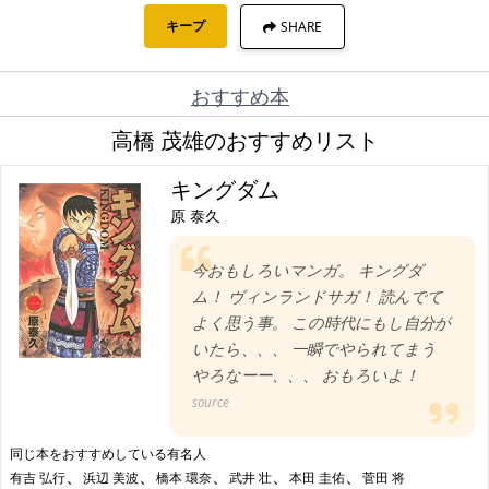
キープ
SHARE
おすすめ本
高橋 茂雄のおすすめリスト
キングダム
原 泰久
今おもしろいマンガ。 キングダ
ム！ ヴィンランドサガ！ 読んでて
よく思う事。 この時代にもし自分が
いたら、、、 一瞬でやられてまう
やろなーー、、、 おもろいよ！
source
同じ本をおすすめしている有名人
、
、
、
、
、
有吉 弘行
浜辺 美波
橋本 環奈
武井 壮
本田 圭佑
菅田 将