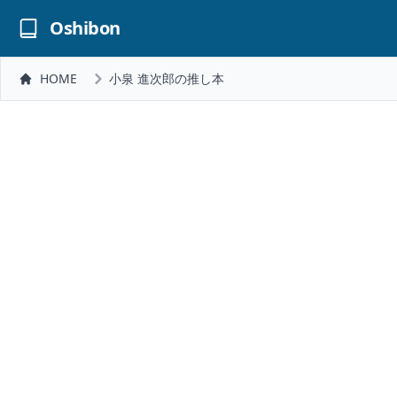
Oshibon
HOME
小泉 進次郎の推し本