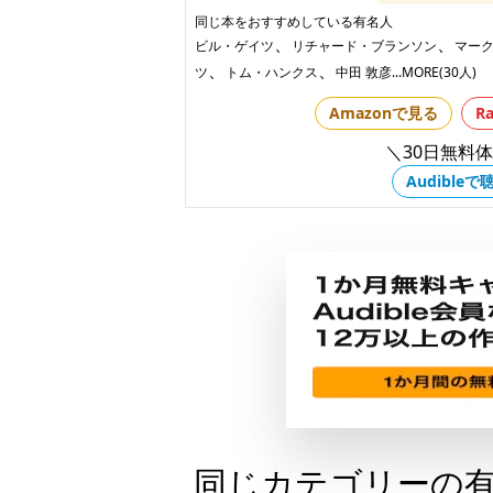
同じ本をおすすめしている有名人
、
、
ビル・ゲイツ
リチャード・ブランソン
マー
、
、
ツ
トム・ハンクス
中田 敦彦
...MORE(30人)
Amazonで見る
R
＼30日無料
Audibleで
同じカテゴリーの