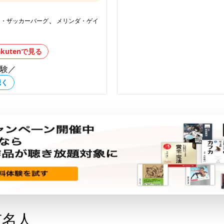
、
ク・ザッカーバーグ
メリンダ・ゲイ
akutenで見る
体験／
聴く
有名人