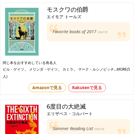
モスクワの伯爵
エイモア トールズ
Favorite books of 2017
source
同じ本をおすすめしている有名人
、
、
、
ビル・ゲイツ
メリンダ・ゲイツ
カミラ
マーク・ルシノビッチ
...MORE(5
人)
Amazonで見る
Rakutenで見る
6度目の大絶滅
エリザベス・コルバート
Summer Reading List
source