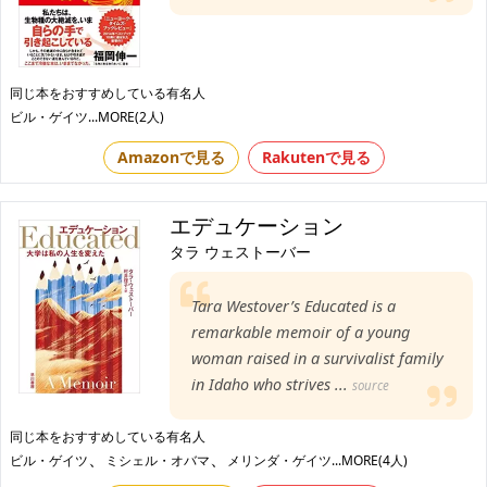
同じ本をおすすめしている有名人
ビル・ゲイツ
...MORE(2人)
Amazonで見る
Rakutenで見る
エデュケーション
タラ ウェストーバー
Tara Westover’s Educated is a
remarkable memoir of a young
woman raised in a survivalist family
in Idaho who strives ...
source
同じ本をおすすめしている有名人
、
、
ビル・ゲイツ
ミシェル・オバマ
メリンダ・ゲイツ
...MORE(4人)