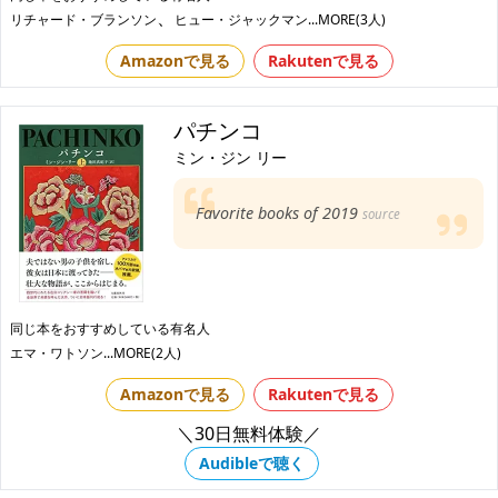
、
リチャード・ブランソン
ヒュー・ジャックマン
...MORE(3人)
Amazonで見る
Rakutenで見る
パチンコ
ミン・ジン リー
Favorite books of 2019
source
同じ本をおすすめしている有名人
エマ・ワトソン
...MORE(2人)
Amazonで見る
Rakutenで見る
＼30日無料体験／
Audibleで聴く