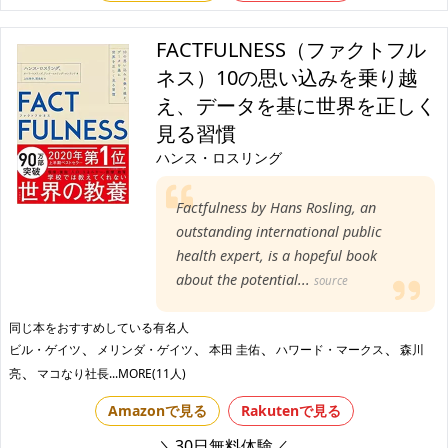
FACTFULNESS（ファクトフル
ネス）10の思い込みを乗り越
え、データを基に世界を正しく
見る習慣
ハンス・ロスリング
Factfulness by Hans Rosling, an
outstanding international public
health expert, is a hopeful book
about the potential...
source
同じ本をおすすめしている有名人
、
、
、
、
ビル・ゲイツ
メリンダ・ゲイツ
本田 圭佑
ハワード・マークス
森川
、
亮
マコなり社長
...MORE(11人)
Amazonで見る
Rakutenで見る
＼30日無料体験／