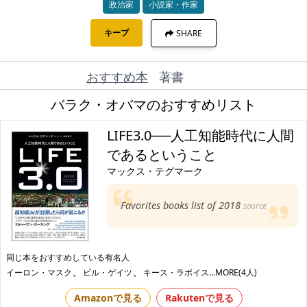
政治家
小説家・作家
キープ
SHARE
おすすめ本
著書
バラク・オバマのおすすめリスト
LIFE3.0──人工知能時代に人間
であるということ
マックス・テグマーク
Favorites books list of 2018
source
同じ本をおすすめしている有名人
、
、
イーロン・マスク
ビル・ゲイツ
キース・ラボイス
...MORE(4人)
Amazonで見る
Rakutenで見る