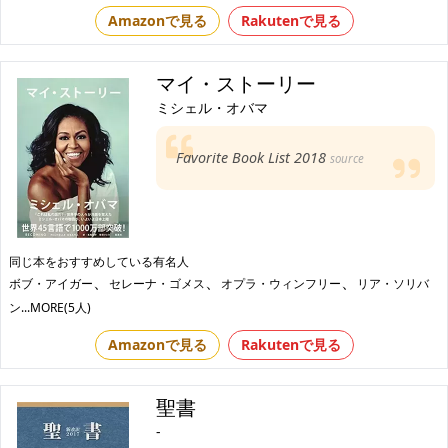
Amazonで見る
Rakutenで見る
マイ・ストーリー
ミシェル・オバマ
Favorite Book List 2018
source
同じ本をおすすめしている有名人
、
、
、
ボブ・アイガー
セレーナ・ゴメス
オプラ・ウィンフリー
リア・ソリバ
ン
...MORE(5人)
Amazonで見る
Rakutenで見る
聖書
-