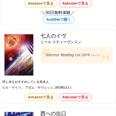
Amazonで見る
Rakutenで見る
＼30日無料体験／
Audibleで聴く
七人のイヴ
ニール スティーヴンスン
Summer Reading List 2016
source
同じ本をおすすめしている有名人
、
ビル・ゲイツ
アダム・サヴェッジ
...MORE(3人)
Amazonで見る
Rakutenで見る
西への出口