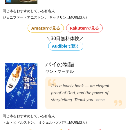
同じ本をおすすめしている有名人
、
ジェニファー・アニストン
キャサリン
...MORE(3人)
Amazonで見る
Rakutenで見る
＼30日無料体験／
Audibleで聴く
パイの物語
ヤン・マーテル
It is a lovely book — an elegant
proof of God, and the power of
storytelling. Thank you.
source
同じ本をおすすめしている有名人
、
トム・ヒドルストン
ミシェル・オバマ
...MORE(3人)