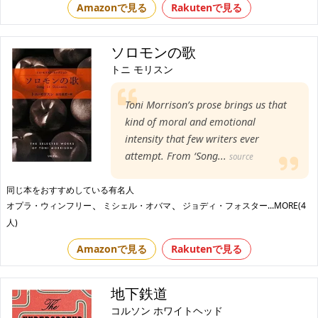
Amazonで見る
Rakutenで見る
ソロモンの歌
トニ モリスン
Toni Morrison’s prose brings us that
kind of moral and emotional
intensity that few writers ever
attempt. From ‘Song...
source
同じ本をおすすめしている有名人
、
、
オプラ・ウィンフリー
ミシェル・オバマ
ジョディ・フォスター
...MORE(4
人)
Amazonで見る
Rakutenで見る
地下鉄道
コルソン ホワイトヘッド