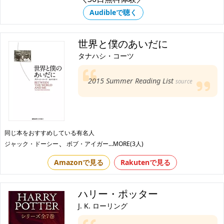
Audibleで聴く
世界と僕のあいだに
タナハシ・コーツ
2015 Summer Reading List
source
同じ本をおすすめしている有名人
、
ジャック・ドーシー
ボブ・アイガー
...MORE(3人)
Amazonで見る
Rakutenで見る
ハリー・ポッター
J. K. ローリング