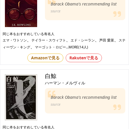
Barack Obama's recommending list
source
同じ本をおすすめしている有名人
、
、
、
、
エマ・ワトソン
テイラー・スウィフト
エド・シーラン
芦田 愛菜
ステ
、
ィーヴン・キング
マーゴット・ロビー
...MORE(14人)
Amazonで見る
Rakutenで見る
白鯨
ハーマン・メルヴィル
Barack Obama's recommending list
source
同じ本をおすすめしている有名人