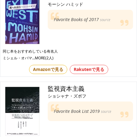
モーシン ハミッド
Favorite Books of 2017
source
同じ本をおすすめしている有名人
ミシェル・オバマ
...MORE(2人)
Amazonで見る
Rakutenで見る
監視資本主義
ショシャナ・ズボフ
Favorite Book List 2019
source