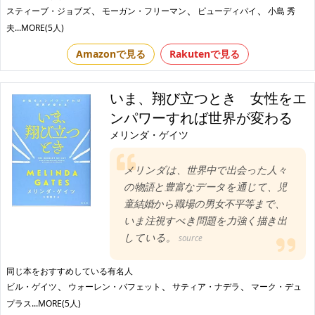
、
、
、
スティーブ・ジョブズ
モーガン・フリーマン
ピューディパイ
小島 秀
夫
...MORE(5人)
Amazonで見る
Rakutenで見る
いま、翔び立つとき 女性をエ
ンパワーすれば世界が変わる
メリンダ・ゲイツ
メリンダは、世界中で出会った人々
の物語と豊富なデータを通じて、児
童結婚から職場の男女不平等まで、
いま注視すべき問題を力強く描き出
している。
source
同じ本をおすすめしている有名人
、
、
、
ビル・ゲイツ
ウォーレン・バフェット
サティア・ナデラ
マーク・デュ
プラス
...MORE(5人)