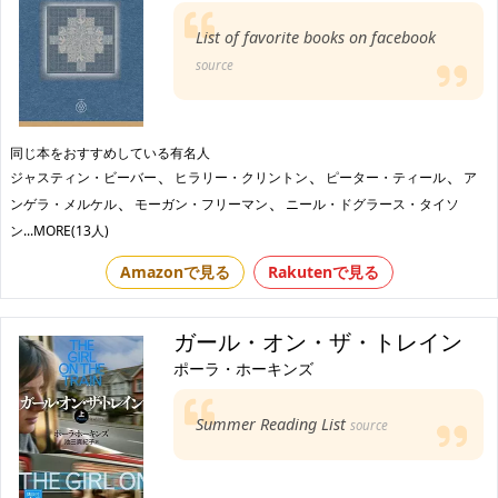
List of favorite books on facebook
source
同じ本をおすすめしている有名人
、
、
、
ジャスティン・ビーバー
ヒラリー・クリントン
ピーター・ティール
ア
、
、
ンゲラ・メルケル
モーガン・フリーマン
ニール・ドグラース・タイソ
ン
...MORE(13人)
Amazonで見る
Rakutenで見る
ガール・オン・ザ・トレイン
ポーラ・ホーキンズ
Summer Reading List
source