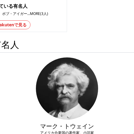
ている有名人
、
ボブ・アイガー
...MORE(3人)
akutenで見る
有名人
マーク・トウェイン
アメリカ合衆国の著作家、小説家