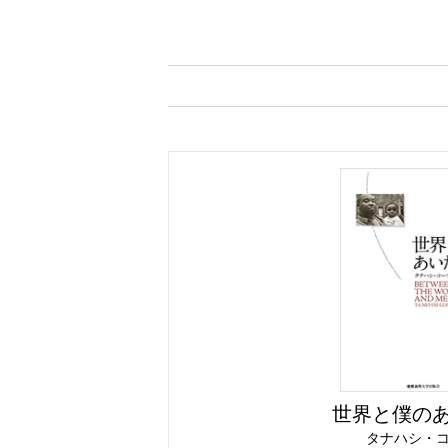
世界と僕の
タナハシ・